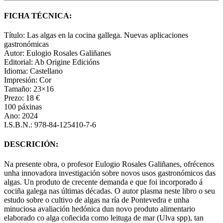
FICHA TÉCNICA:
Título:
Las algas en la cocina gallega. Nuevas aplicaciones
gastronómicas
Autor:
Eulogio Rosales Galiñanes
Editorial:
Ab Origine Edicións
Idioma: Castellano
Impresión: Cor
Tamaño: 23×16
Prezo: 18 €
100 páxinas
Ano: 2024
I.S.B.N.: 978-84-125410-7-6
DESCRICIÓN:
Na presente obra, o profesor Eulogio Rosales Galiñanes, ofrécenos
unha innovadora investigación sobre novos usos gastronómicos das
algas. Un produto de crecente demanda e que foi incorporado á
cociña galega nas últimas décadas. O autor plasma neste libro o seu
estudo sobre o cultivo de algas na ría de Pontevedra e unha
minuciosa avaliación hedónica dun novo produto alimentario
elaborado co alga coñecida como leituga de mar (Ulva spp), tan