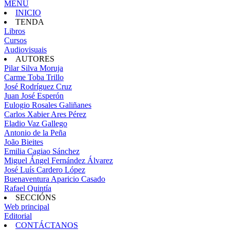
MENU
INICIO
TENDA
Libros
Cursos
Audiovisuais
AUTORES
Pilar Silva Moruja
Carme Toba Trillo
José Rodríguez Cruz
Juan José Esperón
Eulogio Rosales Galiñanes
Carlos Xabier Ares Pérez
Eladio Vaz Gallego
Antonio de la Peña
João Bieites
Emilia Cagiao Sánchez
Miguel Ángel Fernández Álvarez
José Luís Cardero López
Buenaventura Aparicio Casado
Rafael Quintía
SECCIÓNS
Web principal
Editorial
CONTÁCTANOS