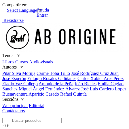
Compartir en:
Axuda
Select Language
▼
Entrar
Rexistrarse
Tenda
⮟
Libros
Cursos
Audiovisuais
Autores
⮟
Pilar Silva Moruja
Carme Toba Trillo
José Rodríguez Cruz
Juan
José Esperón
Eulogio Rosales Galiñanes
Carlos Xabier Ares Pérez
Eladio Vaz Gallego
Antonio de la Peña
João Bieites
Emilia Cagiao
Sánchez
Miguel Ángel Fernández Álvarez
José Luís Cardero López
Buenaventura Aparicio Casado
Rafael Quintía
Seccións
⮟
Web principal
Editorial
Contáctanos
0 €